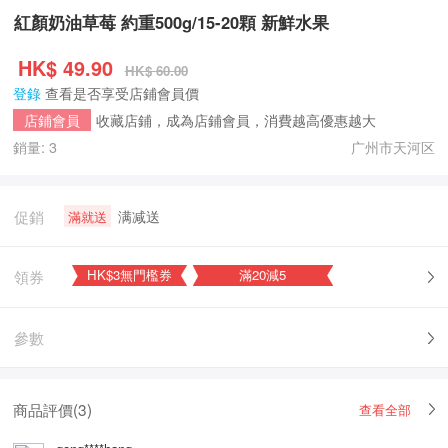
紅顏奶油草莓 約重500g/15-20顆 新鮮水果
HK$
49.90
HK$ 60.00
登錄
查看是否享受店鋪會員價
收藏店鋪，成為店鋪會員，消費越高優惠越大
店鋪會員
銷量: 3
广州市天河区
促銷
满减送
滿就送
領券
HK$3無門檻券
滿20減5
|
參數
商品評價(
3
)
查看全部