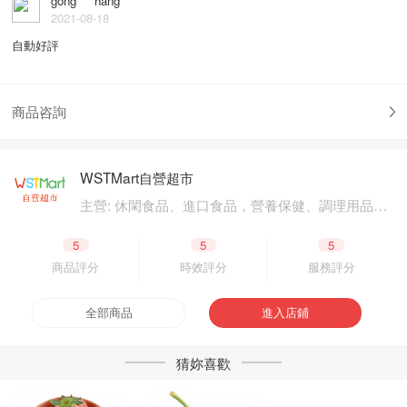
gong****hang
2021-08-18
自動好評
商品咨詢
WSTMart自營超市
主營: 休閑食品、進口食品，營養保健、調理用品，
時蔬水果、網上菜場，酒水飲料、茶葉沖飲，糧油
食品、南北幹貨，美容護理、洗浴用品，家居家
5
5
5
電、廚具衛浴，衛生清潔、紙制用品，手機數碼、
商品評分
時效評分
服務評分
家用電器，床上用品、玩具樂器，圖書音像、電子
書籍，虛擬服務、優惠票券
全部商品
進入店鋪
猜妳喜歡