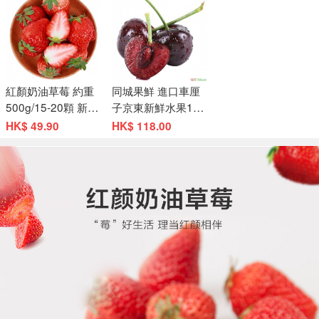
紅顏奶油草莓 約重
同城果鮮 進口車厘
500g/15-20顆 新鮮
子京東新鮮水果1kg
水果
單果約28-30mm 大
HK$ 49.90
HK$ 118.00
櫻桃 生鮮